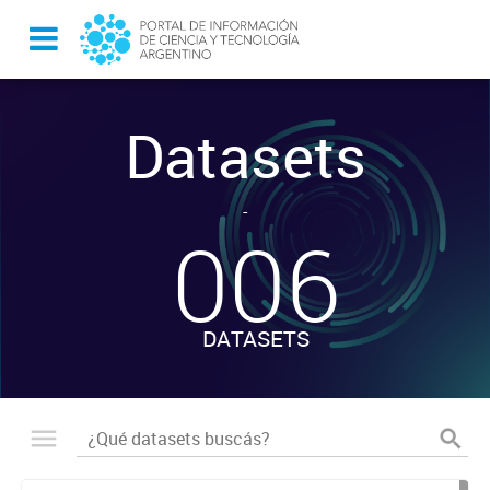
Datasets
-
006
DATASETS