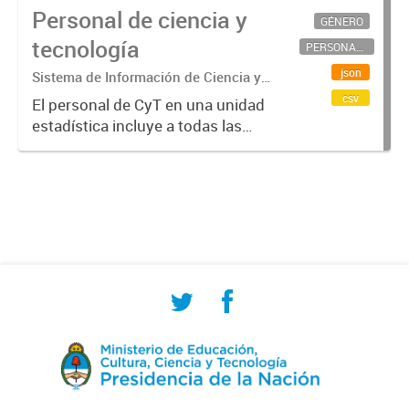
Personal de ciencia y
GÉNERO
tecnología
PERSONAL CIENTÍFICO-TECNOLÓGICO
json
Sistema de Información de Ciencia y
Tecnología Argentino (SICYTAR)
csv
El personal de CyT en una unidad
estadística incluye a todas las
personas involucradas
directamente en I+D así como a
aquellas que brindan servicios
directos para las actividades de I +
D (como...