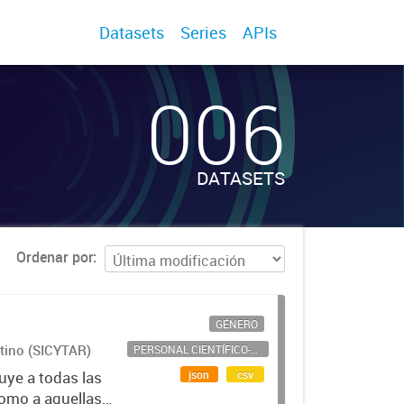
Datasets
Series
APIs
006
DATASETS
Ordenar por
GÉNERO
ntino (SICYTAR)
PERSONAL CIENTÍFICO-TECNOLÓGICO
json
csv
uye a todas las
como a aquellas