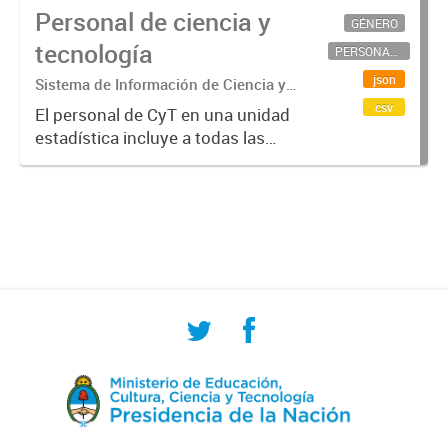
Personal de ciencia y
GÉNERO
tecnología
PERSONAL CIENTÍFICO-TECNOLÓGICO
json
Sistema de Información de Ciencia y
Tecnología Argentino (SICYTAR)
csv
El personal de CyT en una unidad
estadística incluye a todas las
personas involucradas
directamente en I+D así como a
aquellas que brindan servicios
directos para las actividades de I +
D (como...