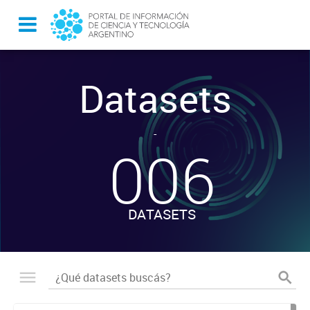
Datasets
-
006
DATASETS