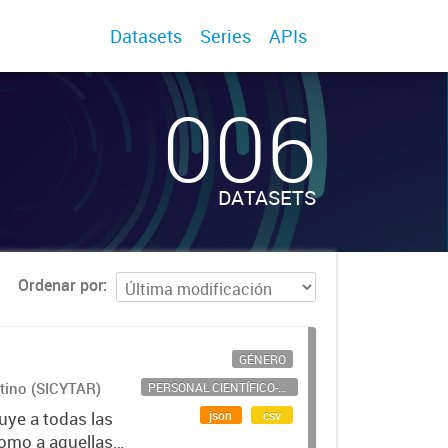
Datasets
Series
APIs
006
DATASETS
Ordenar por
GÉNERO
ntino (SICYTAR)
PERSONAL CIENTÍFICO-TECNOLÓGICO
json
csv
uye a todas las
como a aquellas