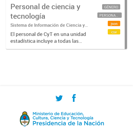
Personal de ciencia y
GÉNERO
tecnología
PERSONAL CIENTÍFICO-TECNOLÓGICO
json
Sistema de Información de Ciencia y
Tecnología Argentino (SICYTAR)
csv
El personal de CyT en una unidad
estadística incluye a todas las
personas involucradas
directamente en I+D así como a
aquellas que brindan servicios
directos para las actividades de I +
D (como...