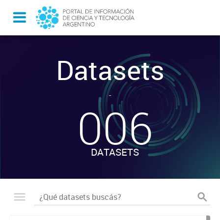
Datasets
-
006
DATASETS