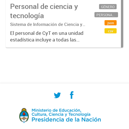
Personal de ciencia y
GÉNERO
tecnología
PERSONAL CIENTÍFICO-TECNOLÓGICO
json
Sistema de Información de Ciencia y
Tecnología Argentino (SICYTAR)
csv
El personal de CyT en una unidad
estadística incluye a todas las
personas involucradas
directamente en I+D así como a
aquellas que brindan servicios
directos para las actividades de I +
D (como...