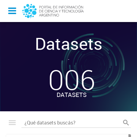
Datasets
-
006
DATASETS