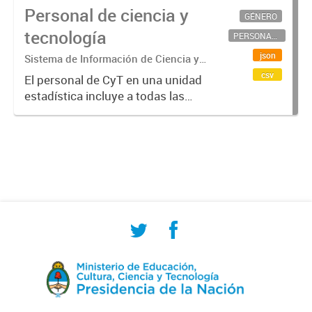
Personal de ciencia y
GÉNERO
tecnología
PERSONAL CIENTÍFICO-TECNOLÓGICO
json
Sistema de Información de Ciencia y
Tecnología Argentino (SICYTAR)
csv
El personal de CyT en una unidad
estadística incluye a todas las
personas involucradas
directamente en I+D así como a
aquellas que brindan servicios
directos para las actividades de I +
D (como...