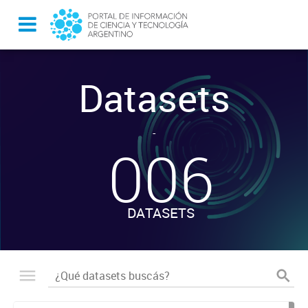
Datasets
-
006
DATASETS