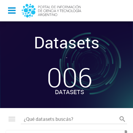
Datasets
-
006
DATASETS