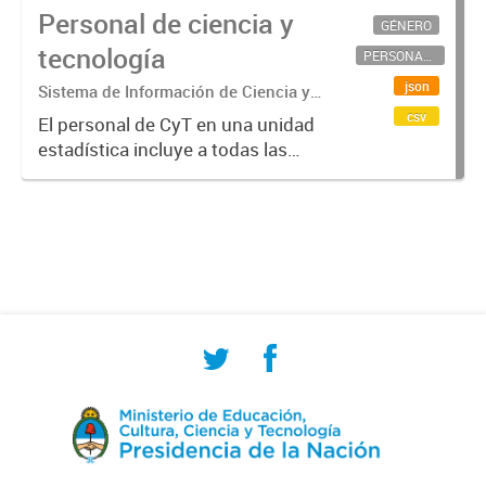
Personal de ciencia y
GÉNERO
tecnología
PERSONAL CIENTÍFICO-TECNOLÓGICO
json
Sistema de Información de Ciencia y
Tecnología Argentino (SICYTAR)
csv
El personal de CyT en una unidad
estadística incluye a todas las
personas involucradas
directamente en I+D así como a
aquellas que brindan servicios
directos para las actividades de I +
D (como...