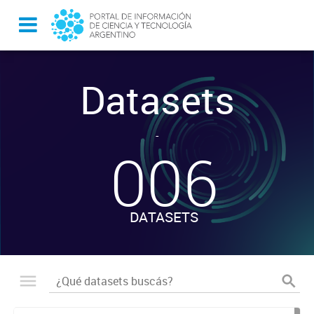
Datasets
-
006
DATASETS