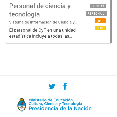
Personal de ciencia y
GÉNERO
tecnología
PERSONAL CIENTÍFICO-TECNOLÓGICO
json
Sistema de Información de Ciencia y
Tecnología Argentino (SICYTAR)
csv
El personal de CyT en una unidad
estadística incluye a todas las
personas involucradas
directamente en I+D así como a
aquellas que brindan servicios
directos para las actividades de I +
D (como...