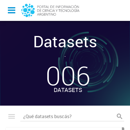
Datasets
-
006
DATASETS