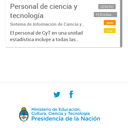
Personal de ciencia y
GÉNERO
tecnología
PERSONAL CIENTÍFICO-TECNOLÓGICO
json
Sistema de Información de Ciencia y
Tecnología Argentino (SICYTAR)
csv
El personal de CyT en una unidad
estadística incluye a todas las
personas involucradas
directamente en I+D así como a
aquellas que brindan servicios
directos para las actividades de I +
D (como...