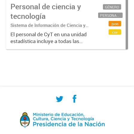
Personal de ciencia y
GÉNERO
tecnología
PERSONAL CIENTÍFICO-TECNOLÓGICO
json
Sistema de Información de Ciencia y
Tecnología Argentino (SICYTAR)
csv
El personal de CyT en una unidad
estadística incluye a todas las
personas involucradas
directamente en I+D así como a
aquellas que brindan servicios
directos para las actividades de I +
D (como...