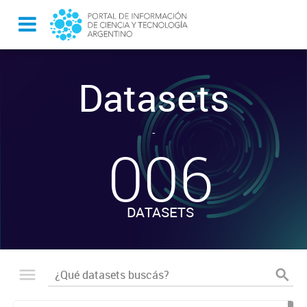
Datasets
-
006
DATASETS