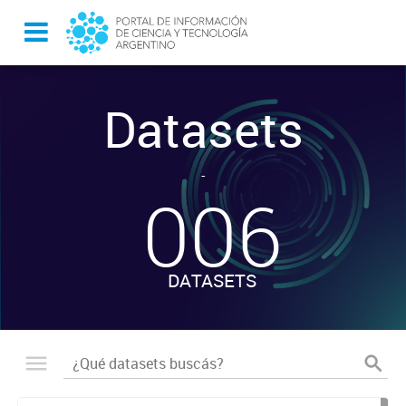
Datasets
-
006
DATASETS