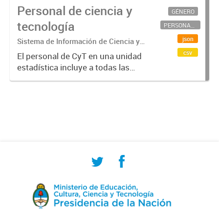
Personal de ciencia y
GÉNERO
tecnología
PERSONAL CIENTÍFICO-TECNOLÓGICO
json
Sistema de Información de Ciencia y
Tecnología Argentino (SICYTAR)
csv
El personal de CyT en una unidad
estadística incluye a todas las
personas involucradas
directamente en I+D así como a
aquellas que brindan servicios
directos para las actividades de I +
D (como...