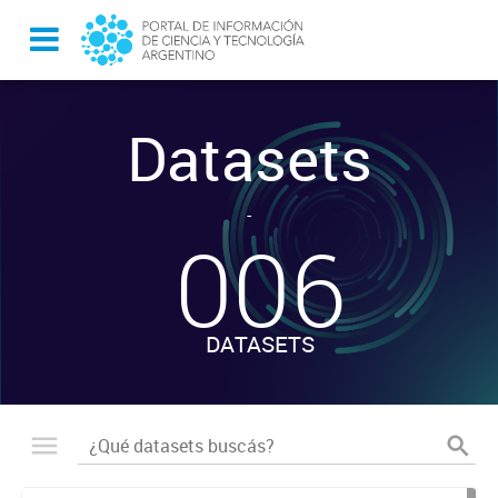
Datasets
-
006
DATASETS