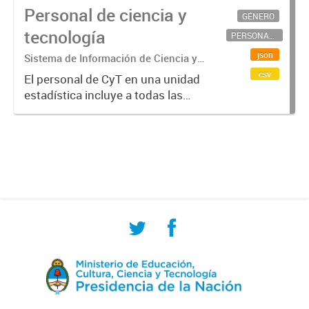
Personal de ciencia y
GÉNERO
tecnología
PERSONAL CIENTÍFICO-TECNOLÓGICO
json
Sistema de Información de Ciencia y
Tecnología Argentino (SICYTAR)
csv
El personal de CyT en una unidad
estadística incluye a todas las
personas involucradas
directamente en I+D así como a
aquellas que brindan servicios
directos para las actividades de I +
D (como...