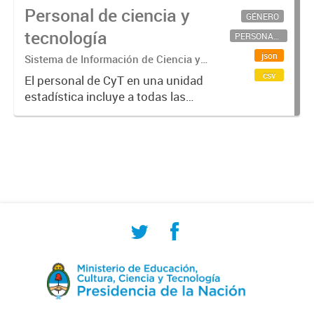
Personal de ciencia y
GÉNERO
tecnología
PERSONAL CIENTÍFICO-TECNOLÓGICO
json
Sistema de Información de Ciencia y
Tecnología Argentino (SICYTAR)
csv
El personal de CyT en una unidad
estadística incluye a todas las
personas involucradas
directamente en I+D así como a
aquellas que brindan servicios
directos para las actividades de I +
D (como...