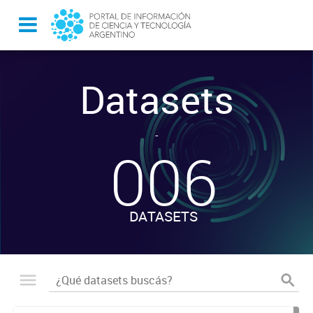
Datasets
-
006
DATASETS