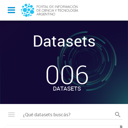
Datasets
-
006
DATASETS