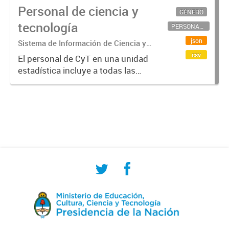
Personal de ciencia y
GÉNERO
tecnología
PERSONAL CIENTÍFICO-TECNOLÓGICO
json
Sistema de Información de Ciencia y
Tecnología Argentino (SICYTAR)
csv
El personal de CyT en una unidad
estadística incluye a todas las
personas involucradas
directamente en I+D así como a
aquellas que brindan servicios
directos para las actividades de I +
D (como...