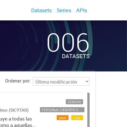
Datasets
Series
APIs
006
DATASETS
Ordenar por
GÉNERO
ntino (SICYTAR)
PERSONAL CIENTÍFICO-TECNOLÓGICO
json
csv
uye a todas las
como a aquellas