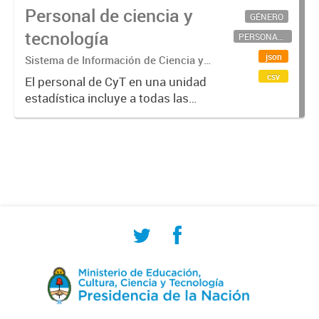
Personal de ciencia y
GÉNERO
tecnología
PERSONAL CIENTÍFICO-TECNOLÓGICO
json
Sistema de Información de Ciencia y
Tecnología Argentino (SICYTAR)
csv
El personal de CyT en una unidad
estadística incluye a todas las
personas involucradas
directamente en I+D así como a
aquellas que brindan servicios
directos para las actividades de I +
D (como...