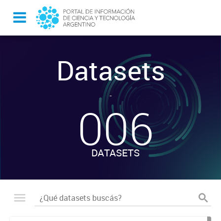
Datasets
-
006
DATASETS