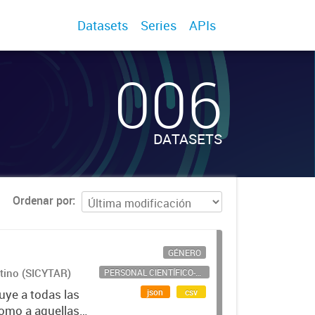
Datasets
Series
APIs
006
DATASETS
Ordenar por
GÉNERO
ntino (SICYTAR)
PERSONAL CIENTÍFICO-TECNOLÓGICO
json
csv
uye a todas las
como a aquellas