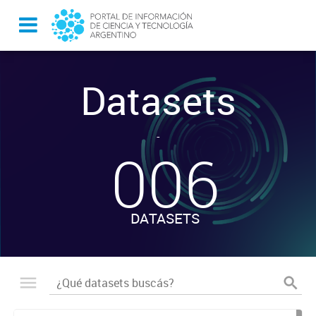
Datasets
-
006
DATASETS