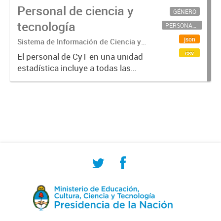
Personal de ciencia y
GÉNERO
tecnología
PERSONAL CIENTÍFICO-TECNOLÓGICO
json
Sistema de Información de Ciencia y
Tecnología Argentino (SICYTAR)
csv
El personal de CyT en una unidad
estadística incluye a todas las
personas involucradas
directamente en I+D así como a
aquellas que brindan servicios
directos para las actividades de I +
D (como...