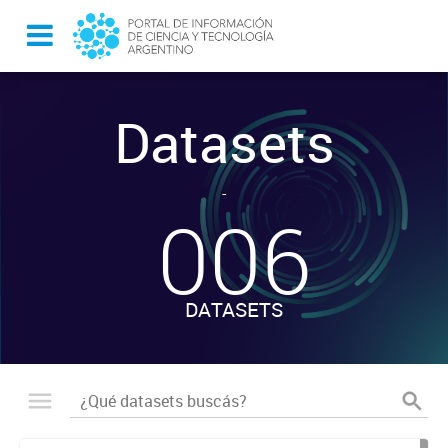
Datasets
-
006
DATASETS