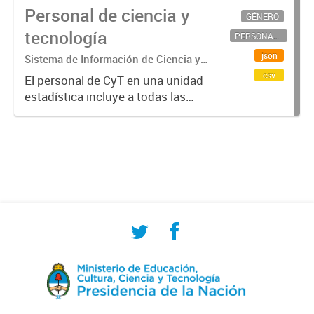
Personal de ciencia y
GÉNERO
tecnología
PERSONAL CIENTÍFICO-TECNOLÓGICO
json
Sistema de Información de Ciencia y
Tecnología Argentino (SICYTAR)
csv
El personal de CyT en una unidad
estadística incluye a todas las
personas involucradas
directamente en I+D así como a
aquellas que brindan servicios
directos para las actividades de I +
D (como...