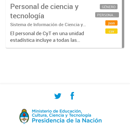
Personal de ciencia y
GÉNERO
tecnología
PERSONAL CIENTÍFICO-TECNOLÓGICO
json
Sistema de Información de Ciencia y
Tecnología Argentino (SICYTAR)
csv
El personal de CyT en una unidad
estadística incluye a todas las
personas involucradas
directamente en I+D así como a
aquellas que brindan servicios
directos para las actividades de I +
D (como...