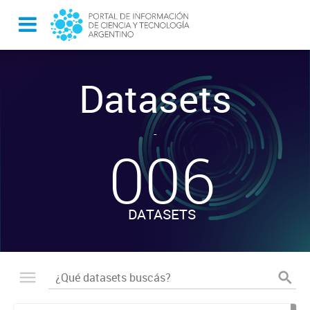
Datasets
-
006
DATASETS