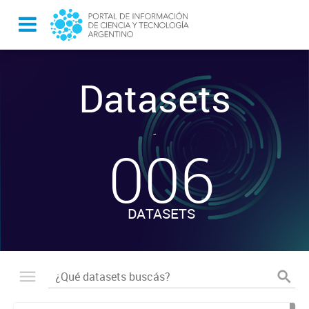
Datasets
-
006
DATASETS