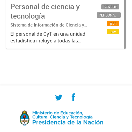
Personal de ciencia y
GÉNERO
tecnología
PERSONAL CIENTÍFICO-TECNOLÓGICO
json
Sistema de Información de Ciencia y
Tecnología Argentino (SICYTAR)
csv
El personal de CyT en una unidad
estadística incluye a todas las
personas involucradas
directamente en I+D así como a
aquellas que brindan servicios
directos para las actividades de I +
D (como...